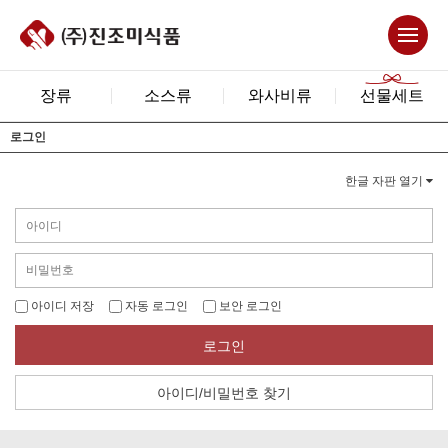
장류
소스류
와사비류
선물세트
로그인
한글 자판 열기
아이디 저장
자동 로그인
보안 로그인
로그인
아이디/비밀번호 찾기