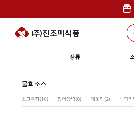
장류
물회소스
초고추장(10)
장어양념(8)
매운탕(2)
해파리냉