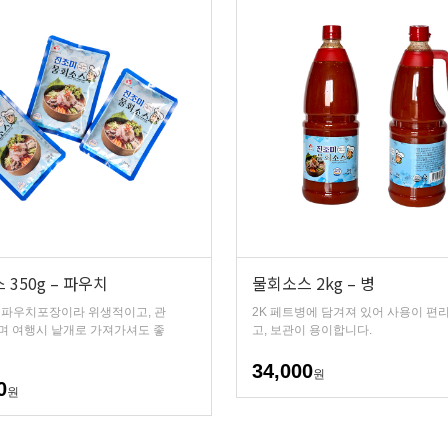
350g – 파우치
물회소스 2kg – 병
위 파우치포장이라 위생적이고, 관
2K 페트병에 담겨져 있어 사용이 편
며 여행시 낱개로 가져가셔도 좋
고, 보관이 용이합니다.
34,000
원
0
원