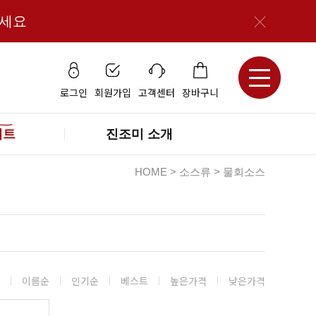
보세요
로그인
회원가입
고객센터
장바구니
세트
진조미 소개
HOME
>
소스류
>
물회소스
이름순
인기순
베스트
높은가격
낮은가격