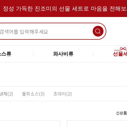
정성 가득한 진조미의 선물 세트로 마음을 전해
소스류
와사비류
선물
채(2)
물회소스(3)
초데리(2)
신상품