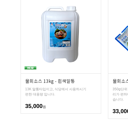
물회소스 13kg - 흰색말통
물회소스 
13K 말통타입이고, 식당에서 사용하시기
350g단
편한 대용량 입니다.
리가 편하
습니다.
35,000
원
33,00