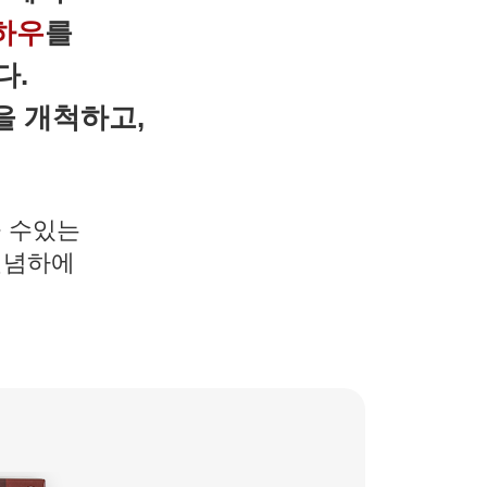
하우
를
다.
을 개척하고,
줄 수있는
일념하에