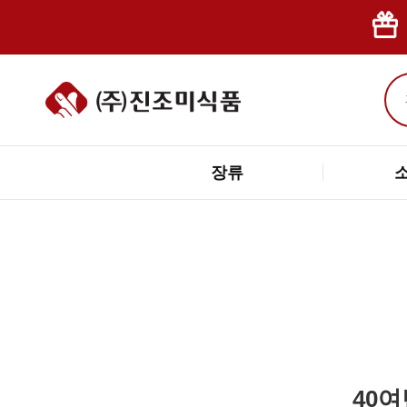
장류
40