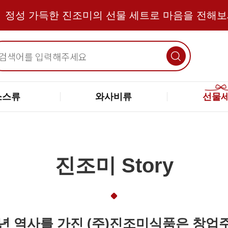
정성 가득한 진조미의 선물 세트로 마음을 전해
소스류
와사비류
선물
진조미 Story
여년 역사를 가진 (주)진조미식품은 창업