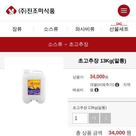
장류
소스류
와사비류
선물세트
소스류
초고추장
초고추장 13Kg(말통)
34,000
상품가
원
개별(비례추가)
지역
배송비
별
초고추장 13Kg(말통)
+1
-1
34,000
원
총 상품 금액