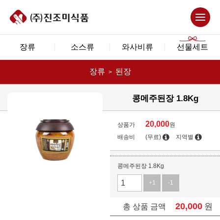
장류
소스류
와사비류
선물세트
장류
된장
콩메주된장 1.8Kg
20,000
상품가
원
배송비
(무료)
지역별
콩메주된장 1.8Kg
+1
-1
20,000
원
총 상품 금액