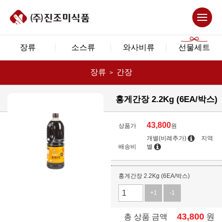
장류
소스류
와사비류
선물세트
장류
간장
홍게간장 2.2Kg (6EA/박스)
43,800
상품가
원
개별(비례추가)
지역
배송비
별
홍게간장 2.2Kg (6EA/박스)
+1
-1
43,800
원
총 상품 금액