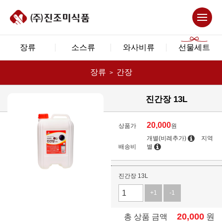
장류
소스류
와사비류
선물세트
장류
간장
진간장 13L
20,000
상품가
원
개별(비례추가)
지역
배송비
별
진간장 13L
+1
-1
20,000
원
총 상품 금액