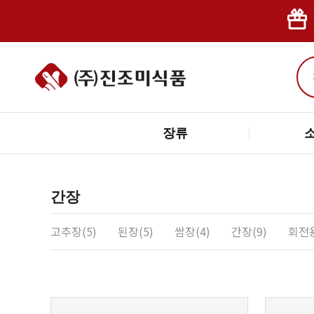
장류
간장
고추장(5)
된장(5)
쌈장(4)
간장(9)
회전용