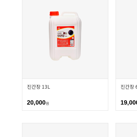
진간장 13L
진간장 6
20,000
19,00
원