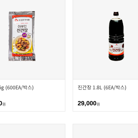
g (600EA/박스)
진간장 1.8L (6EA/박스)
0
29,000
원
원