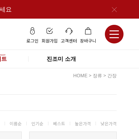
보세요
로그인
회원가입
고객센터
장바구니
세트
진조미 소개
HOME
>
장류
>
간장
이름순
인기순
베스트
높은가격
낮은가격