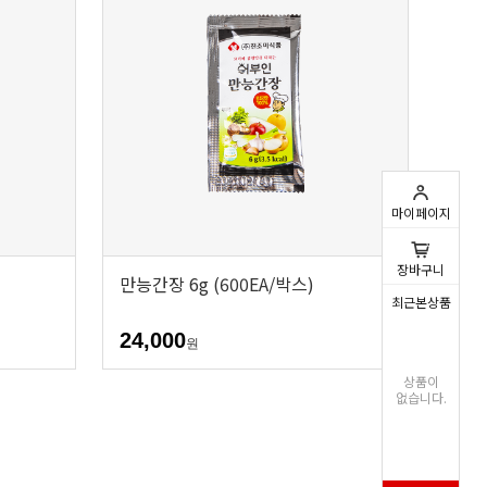
마이페이지
0
장바구니
만능간장 6g (600EA/박스)
최근본상품
24,000
원
상품이
없습니다.