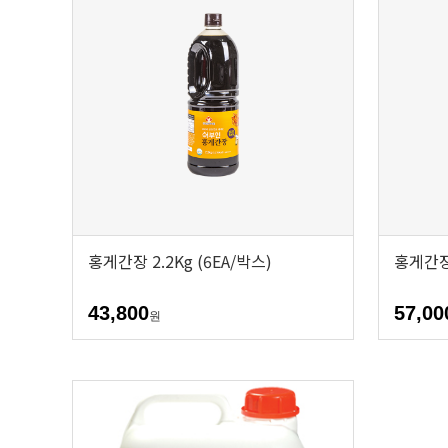
홍게간장 2.2Kg (6EA/박스)
홍게간장 
43,800
57,00
원