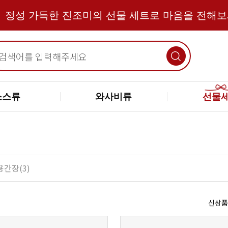
정성 가득한 진조미의 선물 세트로 마음을 전해
소스류
와사비류
선물
간장(3)
신상품